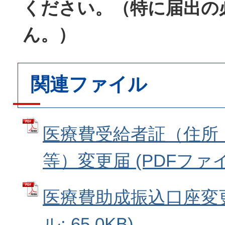
ください。（特に届出の
ん。）
関連ファイル
医療費受給者証（住所
等）変更届 (PDFファイル:
医療費助成振込口座変更
ル: 65.0KB)