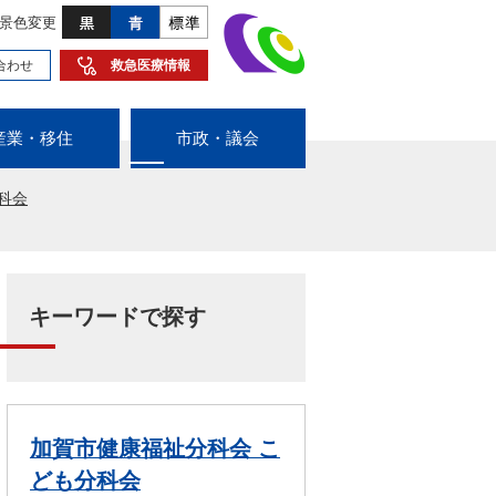
景色変更
合わせ
救急医療情報
産業・移住
市政・議会
科会
キーワードで探す
加賀市健康福祉分科会 こ
ども分科会