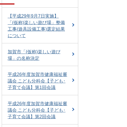
【平成29年9月7日実施】
「(仮称)楽しい遊び場」整備
工事(遊具設備工事)選定結果
について
加賀市「(仮称)楽しい遊び
場」の名称決定
平成26年度加賀市健康福祉審
議会 こども分科会【子ども･
子育て会議】第1回会議
平成26年度加賀市健康福祉審
議会 こども分科会【子ども･
子育て会議】第2回会議