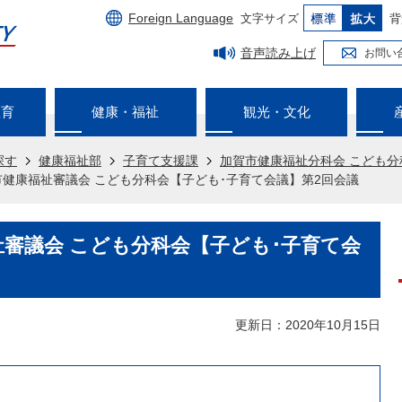
Foreign Language
文字サイズ
背
音声読み上げ
お問い
教育
健康・福祉
観光・文化
探す
健康福祉部
子育て支援課
加賀市健康福祉分科会 こども分
市健康福祉審議会 こども分科会【子ども･子育て会議】第2回会議
祉審議会 こども分科会【子ども･子育て会
更新日：2020年10月15日