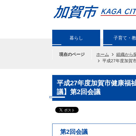
暮らし
子育て・
現在のページ
ホーム
組織から
平成27年度加賀
平成27年度加賀市健康福
議】第2回会議
第2回会議