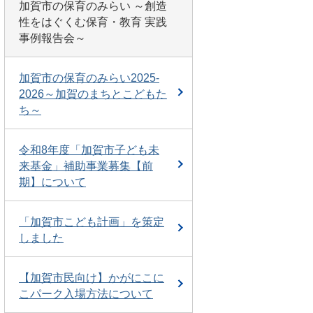
加賀市の保育のみらい ～創造
性をはぐくむ保育・教育 実践
事例報告会～
加賀市の保育のみらい2025-
2026～加賀のまちとこどもた
ち～
令和8年度「加賀市子ども未
来基金」補助事業募集【前
期】について
「加賀市こども計画」を策定
しました
【加賀市民向け】かがにこに
こパーク入場方法について