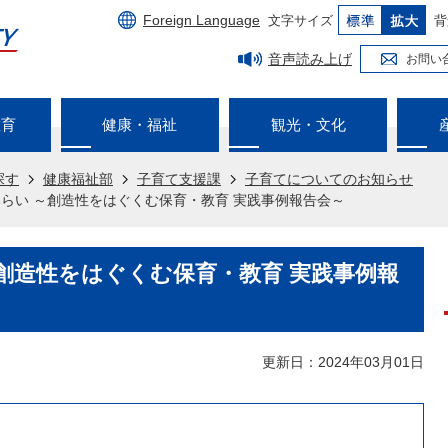
Foreign Language
文字サイズ
背
音声読み上げ
お問い
教育
健康・福祉
観光・文化
探す
健康福祉部
子育て支援課
子育てについてのお知らせ
らい ～創造性をはぐくむ保育・教育 実践事例報告会～
創造性をはぐくむ保育・教育 実践事例報
更新日：2024年03月01日