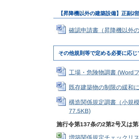
【昇降機以外の建築設備】正副2
確認申請書（昇降機以外の建築設
その他規則等で定める必要に応じ
工場・危険物調書 (Wordファ
既存建築物の制限の緩和に関する
構造関係規定調書（小規模建
77.5KB)
施行令第137条の2第2号又は
増築関係規定チェックリスト (E