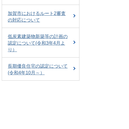
加賀市におけるルート2審査
の対応について
低炭素建築物新築等の計画の
認定について(令和3年4月よ
り）
長期優良住宅の認定について
(令和4年10月～）