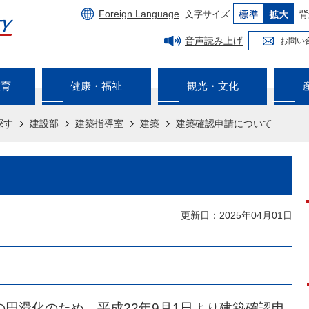
Foreign Language
文字サイズ
背
音声読み上げ
お問い
教育
健康・福祉
観光・文化
探す
建設部
建築指導室
建築
建築確認申請について
更新日：2025年04月01日
円滑化のため、平成22年9月1日より建築確認申