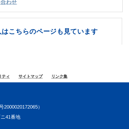
い合わせ
人は
こちらのページも見ています
リティ
サイト
マップ
リンク集
000020172065）
町ニ41番地