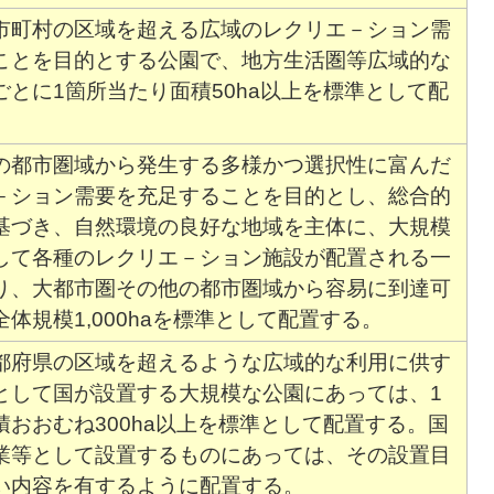
市町村の区域を超える広域のレクリエ－ション需
ことを目的とする公園で、地方生活圏等広域的な
ごとに1箇所当たり面積50ha以上を標準として配
の都市圏域から発生する多様かつ選択性に富んだ
－ション需要を充足することを目的とし、総合的
基づき、自然環境の良好な地域を主体に、大規模
して各種のレクリエ－ション施設が配置される一
り、大都市圏その他の都市圏域から容易に到達可
体規模1,000haを標準として配置する。
都府県の区域を超えるような広域的な利用に供す
として国が設置する大規模な公園にあっては、1
積おおむね300ha以上を標準として配置する。国
業等として設置するものにあっては、その設置目
い内容を有するように配置する。