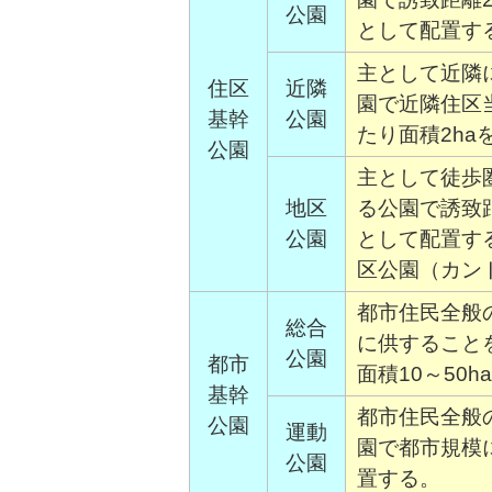
公園
として配置す
主として近隣
住区
近隣
園で近隣住区当
基幹
公園
たり面積2h
公園
主として徒歩
地区
る公園で誘致距
公園
として配置す
区公園（カン
都市住民全般
総合
に供すること
公園
都市
面積10～50
基幹
都市住民全般
公園
運動
園で都市規模に
公園
置する。