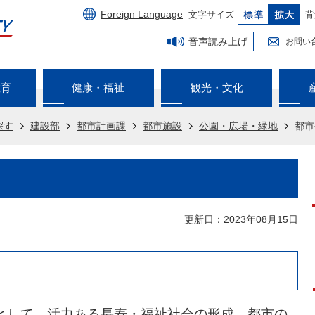
Foreign Language
文字サイズ
背
音声読み上げ
お問い
教育
健康・福祉
観光・文化
探す
建設部
都市計画課
都市施設
公園・広場・緑地
都市
更新日：2023年08月15日
として、活力ある長寿・福祉社会の形成、都市の