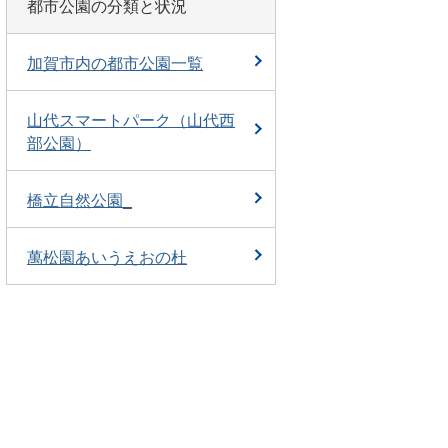
都市公園の分類と状況
加賀市内の都市公園一覧
山代スマートパーク（山代西
部公園）
橋立自然公園_
萬松園あいうえおの杜