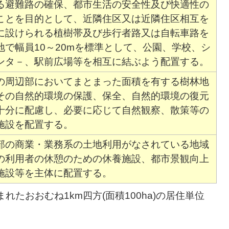
る避難路の確保、都市生活の安全性及び快適性の
ことを目的として、近隣住区又は近隣住区相互を
に設けられる植樹帯及び歩行者路又は自転車路を
地で幅員10～20mを標準として、公園、学校、シ
ンタ－、駅前広場等を相互に結ぶよう配置する。
の周辺部においてまとまった面積を有する樹林地
その自然的環境の保護、保全、自然的環境の復元
十分に配慮し、必要に応じて自然観察、散策等の
施設を配置する。
部の商業・業務系の土地利用がなされている地域
の利用者の休憩のための休養施設、都市景観向上
施設等を主体に配置する。
れたおおむね1km四方(面積100ha)の居住単位