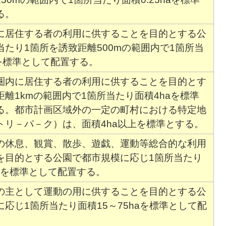
る。
に居住する者の利用に供することを目的とする公
たり1箇所を誘致距離500mの範囲内で1箇所当
aを標準として配置する。
圏内に居住する者の利用に供することを目的とす
離1kmの範囲内で1箇所当たり面積4haを標準
る。都市計画区域外の一定の町村における特定地
トリ－パ－ク）は、面積4ha以上を標準とする。
の休息、観賞、散歩、遊戯、運動等総合的な利用
を目的とする公園で都市規模に応じ1箇所当たり
haを標準として配置する。
の主として運動の用に供することを目的とする公
応じ1箇所当たり面積15～75haを標準として配