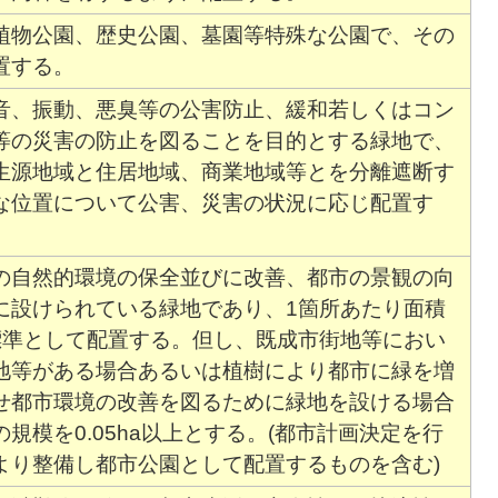
植物公園、歴史公園、墓園等特殊な公園で、その
置する。
音、振動、悪臭等の公害防止、緩和若しくはコン
等の災害の防止を図ることを目的とする緑地で、
生源地域と住居地域、商業地域等とを分離遮断す
な位置について公害、災害の状況に応じ配置す
の自然的環境の保全並びに改善、都市の景観の向
に設けられている緑地であり、1箇所あたり面積
を標準として配置する。但し、既成市街地等におい
地等がある場合あるいは植樹により都市に緑を増
せ都市環境の改善を図るために緑地を設ける場合
規模を0.05ha以上とする。(都市計画決定を行
より整備し都市公園として配置するものを含む)