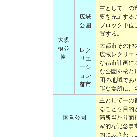
主として一の
広域
要を充足する
公園
ブロック単位
置する。
大規
大都市その他
模公
レク
広域レクリエ
園
リエ
な都市計画に
ーシ
な公園を核と
ョン
団の地域であ
都市
能な場所に、全
主として一の
ることを目的
国営公園
箇所当たり面
家的な記念事
的にふさわし