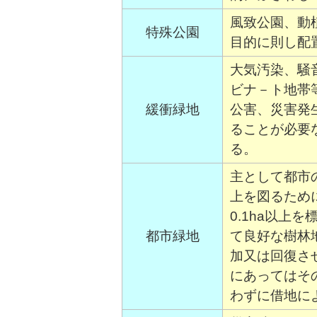
風致公園、動
特殊公園
目的に則し配
大気汚染、騒
ビナ－ト地帯
緩衝緑地
公害、災害発
ることが必要
る。
主として都市
上を図るため
0.1ha以上
都市緑地
て良好な樹林
加又は回復さ
にあってはその
わずに借地に