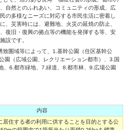
、自然とのふれあい、コミュニティの形成、広
民の多様なニーズに対応する市民生活に密着し
に、災害時には、避難地、火災の延焼の防止、
、復旧・復興の拠点等の機能を発揮する等、安
施設です。
致圏域等によって、1.基幹公園（住区基幹公
模公園（広域公園、レクリエーション都市）、3.国
地、6.都市緑地、7.緑道、8.都市林、9.広場公園
内容
に居住する者の利用に供することを目的とする公
50mの範囲内で1箇所当たり面積0.25haを標準