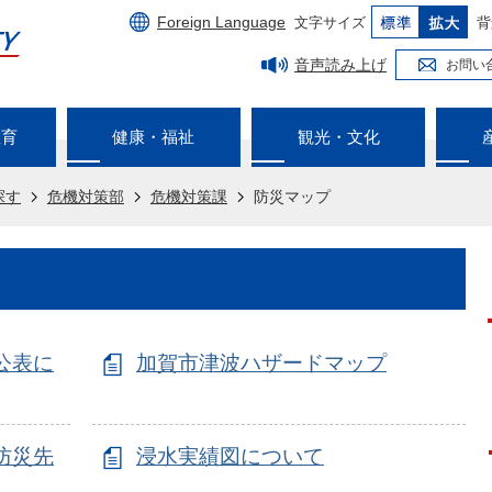
Foreign Language
文字サイズ
背
音声読み上げ
お問い
教育
健康・福祉
観光・文化
探す
危機対策部
危機対策課
防災マップ
公表に
加賀市津波ハザードマップ
防災先
浸水実績図について