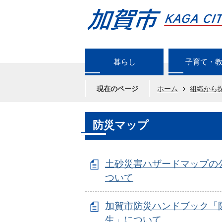
暮らし
子育て・
現在のページ
ホーム
組織から
防災マップ
土砂災害ハザードマップの
ついて
加賀市防災ハンドブック「
生」について