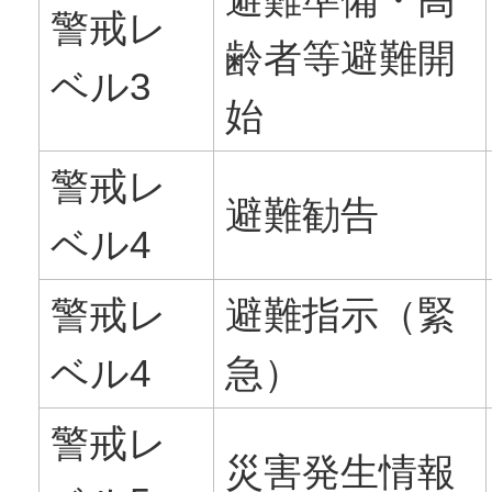
警戒レ
齢者等避難開
ベル3
始
警戒レ
避難勧告
ベル4
警戒レ
避難指示（緊
ベル4
急）
警戒レ
災害発生情報