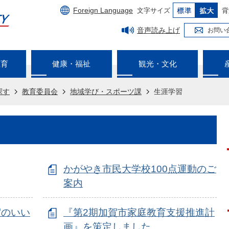
Foreign Language
文字サイズ
背
音声読み上げ
お問い
教育
健康・福祉
観光・文化
探す
教育委員会
地域学び・スポーツ課
生涯学習
かがやき市民大学校100点運動のご
案内
賀のいい
『第2期加賀市家庭教育支援推進計
画』を策定しました。