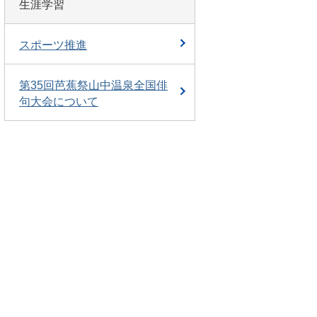
生涯学習
スポーツ推進
第35回芭蕉祭山中温泉全国俳
句大会について