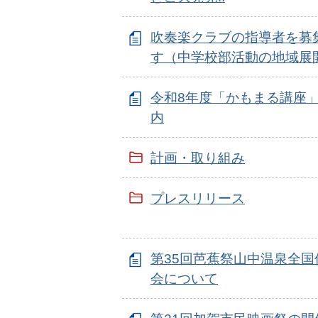
吹奏楽クラブの指導者を募
す（中学校部活動の地域展
令和8年度「かもまる講座
内
計画・取り組み
プレスリリース
第35回芭蕉祭山中温泉全国
会について