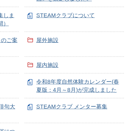
集しま
STEAMクラブについて
開）
」のご案
屋外施設
屋内施設
令和8年度自然体験カレンダー(春
夏版：4月～8月)が完成しました
俳句大
STEAMクラブ メンター募集