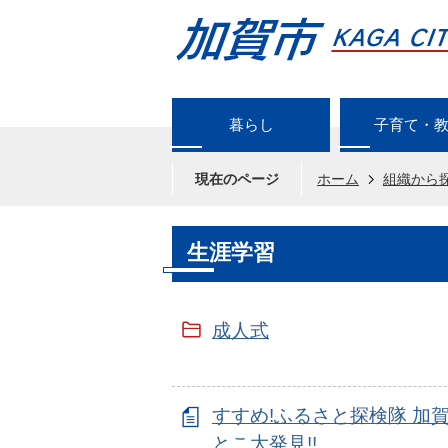
暮らし
子育て・
現在のページ
ホーム
組織から
生涯学習
成人式
すすめ!ふるさと探検隊 加
とこ大発見!!