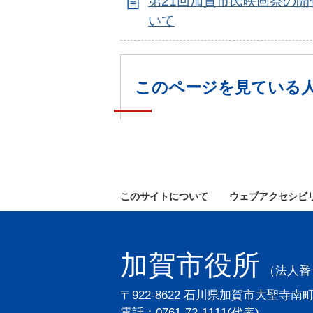
第21回加賀市民映画祭の開
いて
このページを見ている
このサイトに
ついて
ウェブ
アクセシビ
加賀市役所
（法人番号2
〒922-8622 石川県加賀市大聖寺南
電話：0761-72-1111(代表)