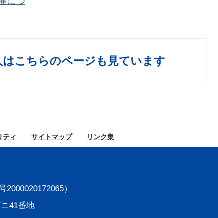
催につ
人は
こちらのページも見ています
リティ
サイト
マップ
リンク集
000020172065）
町ニ41番地