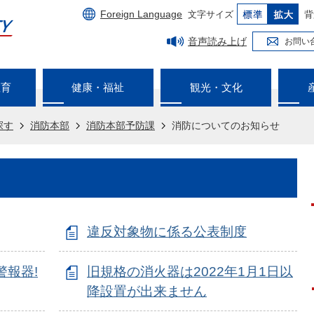
Foreign Language
文字サイズ
背
音声読み上げ
お問い
教育
健康・福祉
観光・文化
探す
消防本部
消防本部予防課
消防についてのお知らせ
違反対象物に係る公表制度
報器!
旧規格の消火器は2022年1月1日以
降設置が出来ません