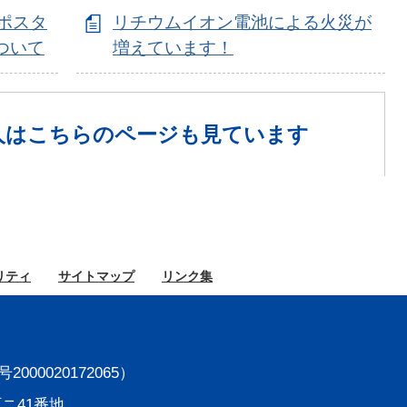
ポスタ
リチウムイオン電池による火災が
ついて
増えています！
人は
こちらのページも見ています
リティ
サイト
マップ
リンク集
000020172065）
町ニ41番地