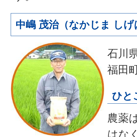
中嶋 茂治（なかじま しげ
石川
福田
ひと
農薬
はな