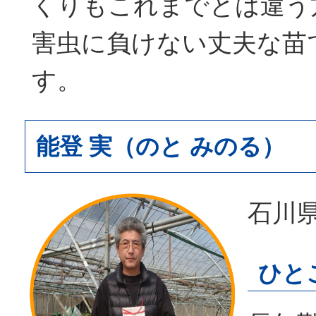
くりもこれまでとは違う
害虫に負けない丈夫な苗
す。
能登 実（のと みのる）
石川
ひと