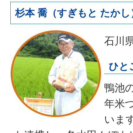
杉本 喬（すぎもと たかし
石川
ひと
鴨池
年米
いま