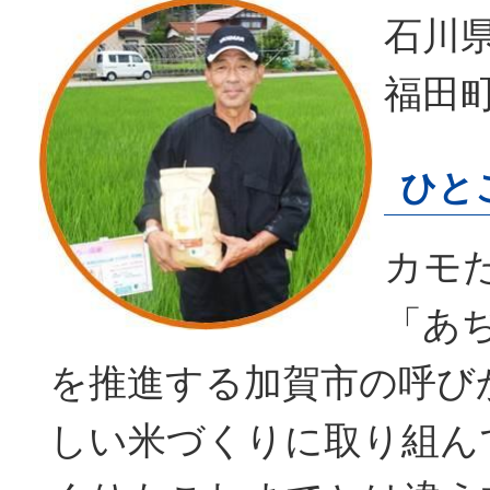
石川
福田
ひと
カモ
「あ
を推進する加賀市の呼び
しい米づくりに取り組ん