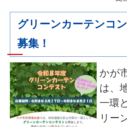
グリーンカーテンコン
募集！
かが
は、
一環
リー