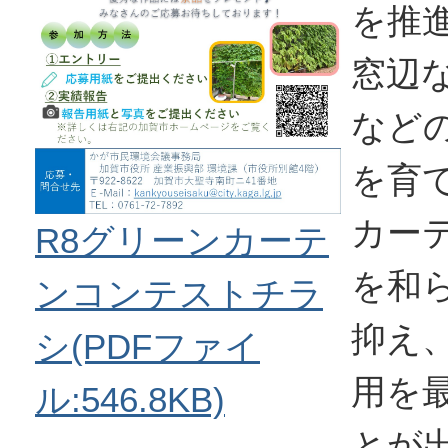
を推
窓辺
など
を育
カー
R8グリーンカーテ
を和
ンコンテストチラ
抑え
シ(PDFファイ
用を
ル:546.8KB)
とが