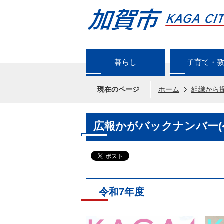
暮らし
子育て・
現在のページ
ホーム
組織から
広報かがバックナンバー(
令和7年度