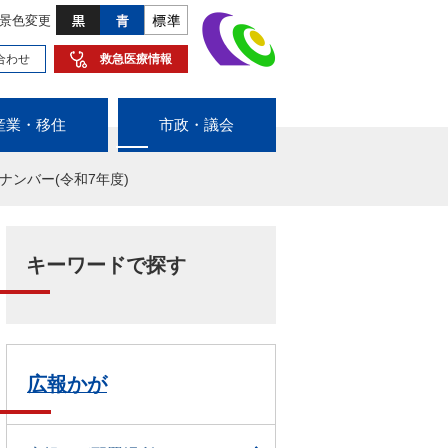
景色変更
合わせ
救急医療情報
産業・移住
市政・議会
ナンバー(令和7年度)
キーワードで探す
広報かが