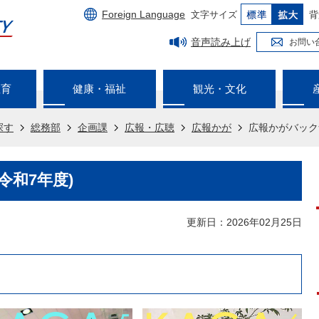
Foreign Language
文字サイズ
背
音声読み上げ
お問い
教育
健康・福祉
観光・文化
探す
総務部
企画課
広報・広聴
広報かが
広報かがバック
令和7年度)
更新日：2026年02月25日