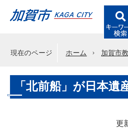
現在のページ
ホーム
加賀市
「北前船」が日本遺産
更新