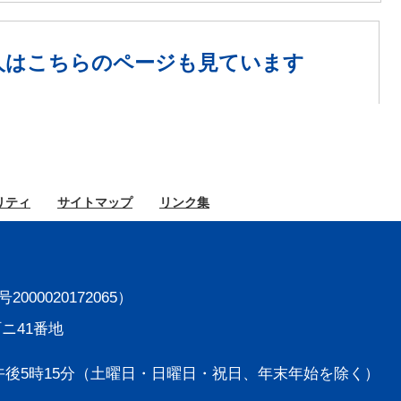
人は
こちらのページも見ています
リティ
サイト
マップ
リンク集
000020172065）
町ニ41番地
後5時15分
（土曜日・日曜日・祝日、年末年始を除く）