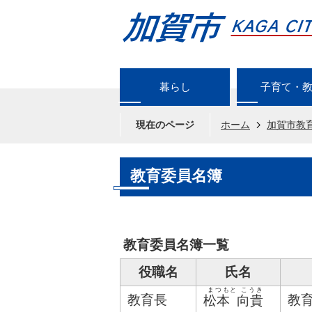
暮らし
子育て・
現在のページ
ホーム
加賀市教
教育委員名簿
教育委員名簿一覧
役職名
氏名
まつもと こうき
教育長
教
松本 向貴