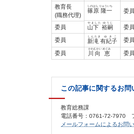
教育長
しのはら りゅういち
篠原 隆一
委
(職務代理)
やました ゆうじ
委員
委
山下 裕嗣
しんたき ゆ き こ
委員
委
新滝 有紀子
かわむかい めぐみ
委員
委
川向 恵
この記事に関するお問
教育総務課
電話番号：0761-72-7970 
メールフォームによるお問