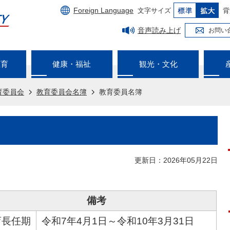
Foreign Language
文字サイズ
背
音声読み上げ
お問い
教育
健康・福祉
観光・文化
育委員会
教育委員会名簿
教育委員名簿
更新日：2026年05月22日
備考
育長任期
令和7年4月1日～令和10年3月31日