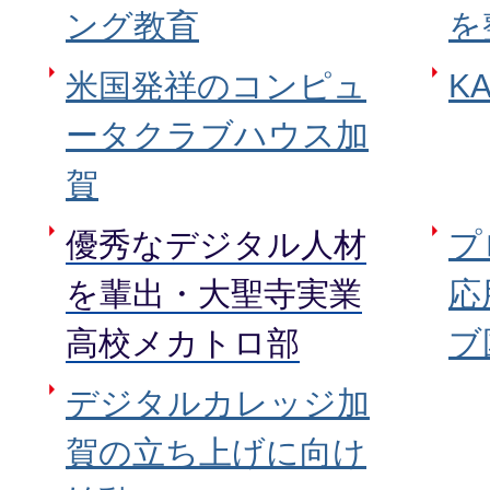
ング教育
を
米国発祥のコンピュ
K
ータクラブハウス加
賀
優秀なデジタル人材
プ
を輩出・大聖寺実業
応
高校メカトロ部
ブ
デジタルカレッジ加
賀の立ち上げに向け