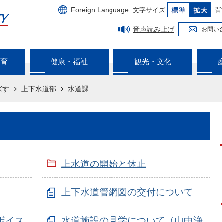
Foreign Language
文字サイズ
背
音声読み上げ
お問い
教育
健康・福祉
観光・文化
探す
上下水道部
水道課
上水道の開始と休止
上下水道管網図の交付について
ボイス
水道施設の見学について（山中浄