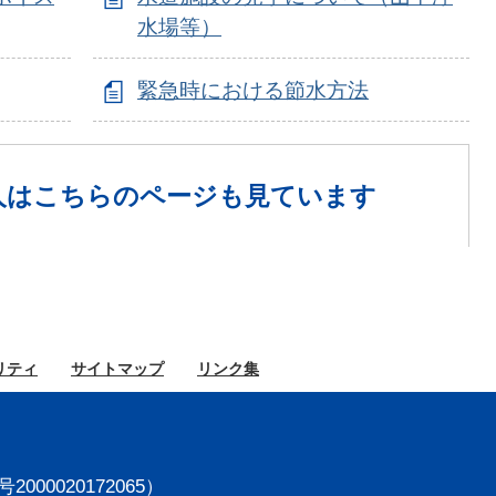
水場等）
緊急時における節水方法
人は
こちらのページも見ています
リティ
サイト
マップ
リンク集
000020172065）