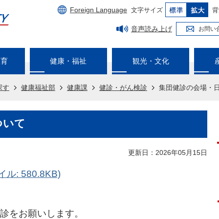
Foreign Language
文字サイズ
背
音声読み上げ
お問い
教育
健康・福祉
観光・文化
探す
健康福祉部
健康課
健診・がん検診
集団健診の会場・
ついて
更新日：2026年05月15日
: 580.8KB)
診をお願いします。