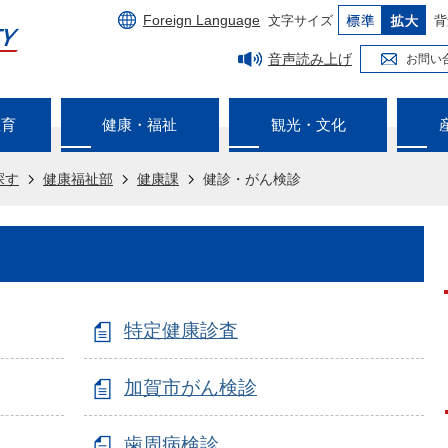
Foreign Language
文字サイズ
背
音声読み上げ
お問い
教育
健康・福祉
観光・文化
探す
健康福祉部
健康課
健診・がん検診
特定健康診査
加賀市がん検診
歯周病検診