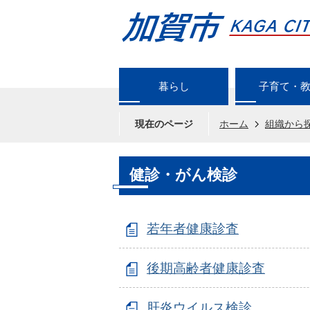
暮らし
子育て・
現在のページ
ホーム
組織から
健診・がん検診
若年者健康診査
後期高齢者健康診査
肝炎ウイルス検診