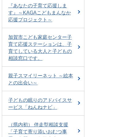
『あなたの子育て応援しま
す』～KAGAこどもまんなか
応援プロジェクト～
加賀市こども家庭センター子
育て応援ステーションは、子
育てしている大人と子どもの
相談窓口です。
親子スマイリーネット ～絵本
との出会い～
子どもの眠りのアドバイスサ
ービス「ねんねナビ」
（県内初） 伴走型相談支援
「子育て寄り添いおむつ事