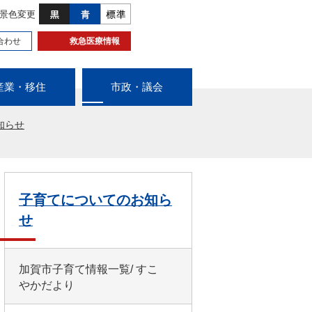
景色変更
合わせ
救急医療情報
産業・移住
市政・議会
知らせ
子育てについてのお知ら
せ
加賀市子育て情報一覧/ すこ
やかだより