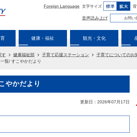
Foreign Language
文字サイズ
背
音声読み上げ
お問い
教育
健康・福祉
観光・文化
探す
健康福祉部
子育て応援ステーション
子育てについてのお
一覧/ すこやかだより
すこやかだより
更新日：2026年07月17日