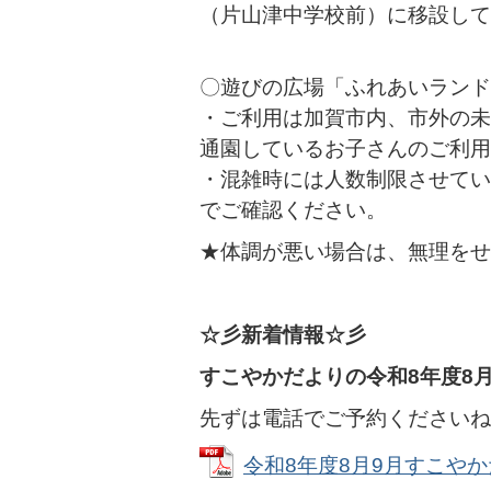
（片山津中学校前）に移設して
〇遊びの広場「ふれあいランド
・ご利用は加賀市内、市外の未
通園しているお子さんのご利用
・混雑時には人数制限させてい
でご確認ください。
★体調が悪い場合は、無理をせ
☆彡新着情報☆彡
すこやかだよりの令和8年度8
先ずは電話でご予約くださいね
令和8年度8月9月すこやかだよ