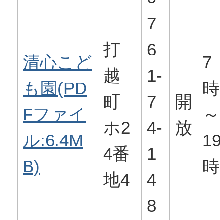
7
打
6
清心こど
7
越
1-
も園(PD
時
町
7
開
Fファイ
～
ホ2
4-
放
ル:6.4M
1
4番
1
B)
時
地4
4
8