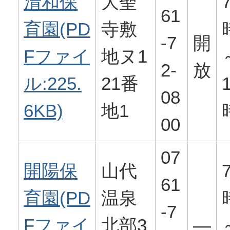
清和保
大聖
61
育園(PD
寺敷
-7
開
Fファイ
地ヌ1
2-
放
ル:225.
21番
08
6KB)
地1
00
07
開陽保
山代
61
育園(PD
温泉
-7
Fファイ
北部3
―