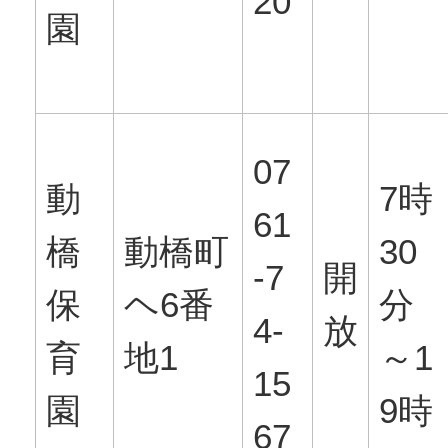
20
園
07
動
7時
61
橋
動橋町
30
-7
開
保
ヘ6番
分
4-
放
育
地1
～1
15
園
9時
67