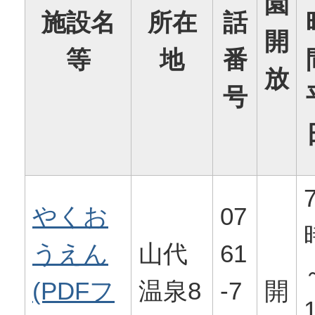
園
施設名
所在
話
開
等
地
番
放
号
やくお
07
うえん
山代
61
(PDFフ
温泉8
-7
開