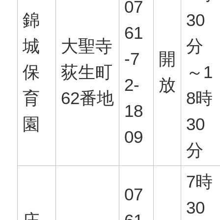
07
錦
30
61
城
大聖寺
分
-7
開
保
荻生町
～1
2-
放
育
62番地
8時
18
園
30
09
分
7時
07
30