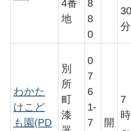
4番
8
3
地
8
分
0
0
別
7
所
わかた
6
町
7
けこど
1-
漆
時
も園(PD
7
開
器
～