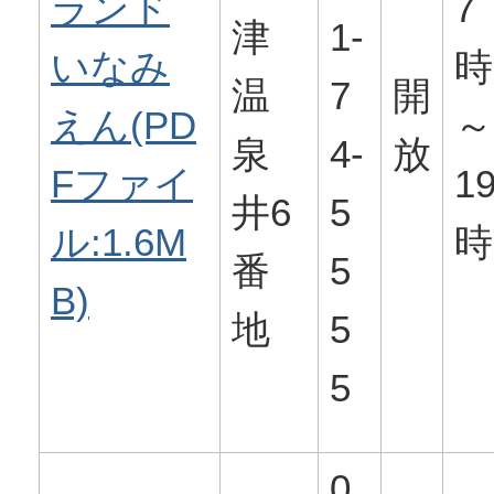
ランド
7
津
1-
いなみ
時
温
7
開
えん(PD
～
泉
4-
放
Fファイ
1
井6
5
ル:1.6M
時
番
5
B)
地
5
5
0