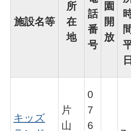
所
園
話
施設名等
在
開
番
地
放
号
0
片
7
キッズ
山
6