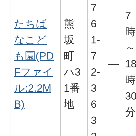
7
7
たちば
熊
6
時
なこど
坂
1-
～
も園(PD
町
7
―
1
Fファイ
ハ3
2-
時
ル:2.2M
1番
3
3
B)
地
6
分
3