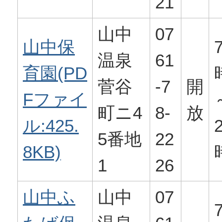
21
山中
07
山中保
温泉
61
育園(PD
菅谷
-7
開
Fファイ
町ニ4
8-
放
ル:425.
5番地
22
8KB)
1
26
山中ふ
山中
07