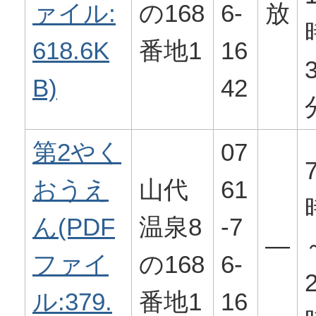
ァイル:
の168
6-
放
618.6K
番地1
16
B)
42
第2やく
07
おうえ
山代
61
ん(PDF
温泉8
-7
―
ファイ
の168
6-
ル:379.
番地1
16