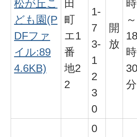
松が丘こ
田
時
1-
ども園(P
町
～
7
開
DFファ
エ1
1
3-
放
イル:89
番
時
1
4.6KB)
地2
3
2
2
分
3
0
0