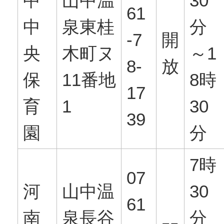
中
山中温
30
61
中
泉東桂
分
-7
開
央
木町ヌ
～1
8-
放
保
11番地
8時
17
育
1
30
39
園
分
7時
07
河
山中温
30
61
南
泉長谷
分