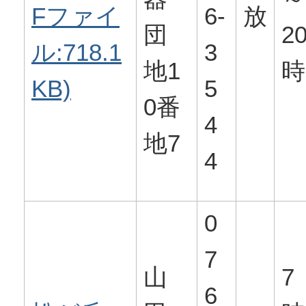
Fファイ
6-
放
団
2
ル:718.1
3
地1
時
KB)
5
0番
4
地7
4
0
7
山
7
6