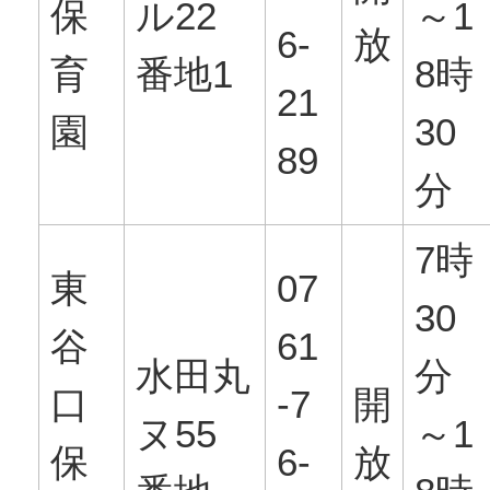
保
ル22
～1
6-
放
育
番地1
8時
21
園
30
89
分
7時
東
07
30
谷
61
水田丸
分
口
-7
開
ヌ55
～1
保
6-
放