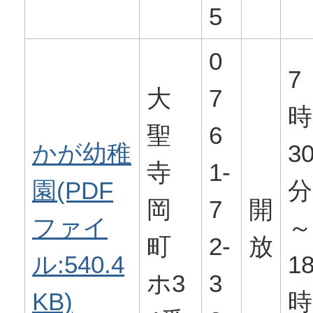
5
0
7
大
7
時
聖
6
かが幼稚
3
寺
1-
園(PDF
分
岡
7
開
ファイ
～
町
2-
放
ル:540.4
1
ホ3
3
KB)
時