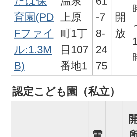
たば保
温泉
61
育園(PD
上原
-7
開
Fファイ
町1丁
8-
放
ル:1.3M
目107
24
B)
番地1
75
認定こども園（私立）
電