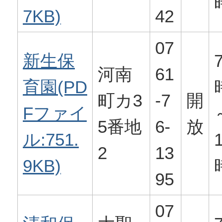
7KB)
42
07
新生保
河南
61
育園(PD
町カ3
-7
開
Fファイ
5番地
6-
放
ル:751.
2
13
9KB)
95
07