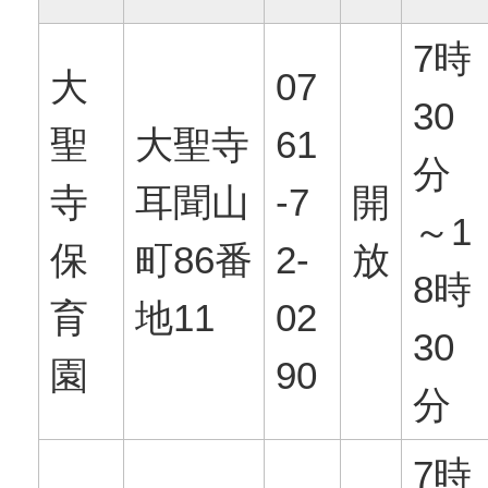
7時
大
07
30
聖
大聖寺
61
分
寺
耳聞山
-7
開
～1
保
町86番
2-
放
8時
育
地11
02
30
園
90
分
7時