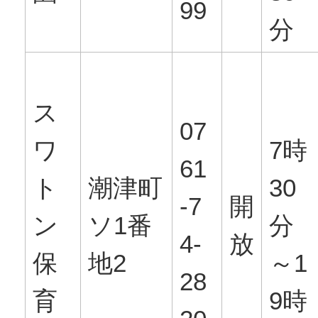
99
分
ス
07
ワ
7時
61
ト
潮津町
30
-7
開
ン
ソ1番
分
4-
放
保
地2
～1
28
育
9時