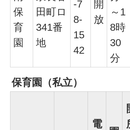
-7
開
保
田町ロ
～1
8-
放
育
341番
8時
15
園
地
30
42
分
保育園（私立）
電