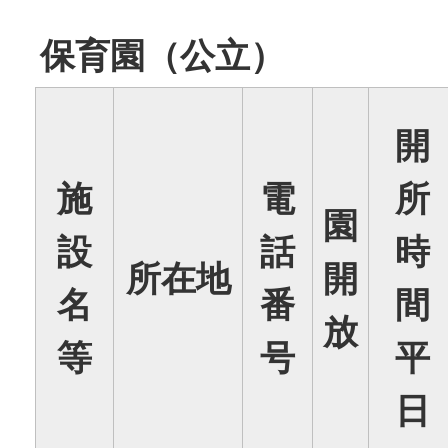
保育園（公立）
開
施
電
所
園
設
話
時
所在地
開
名
番
間
放
等
号
平
日