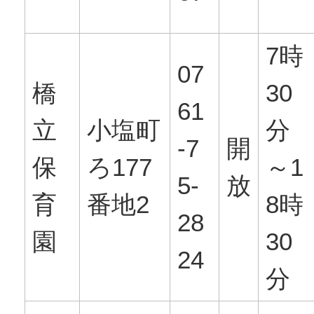
7時
07
橋
30
61
立
小塩町
分
-7
開
保
ろ177
～1
5-
放
育
番地2
8時
28
園
30
24
分