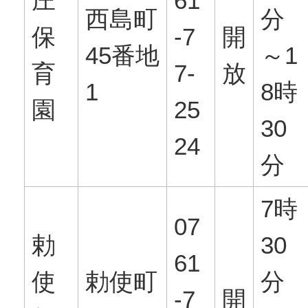
庄
61
西島町
分
保
-7
開
45番地
～1
育
7-
放
1
8時
園
25
30
24
分
7時
07
勅
30
61
使
勅使町
分
-7
開