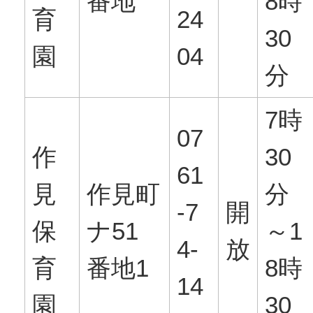
番地
8時
育
24
30
園
04
分
7時
07
作
30
61
見
作見町
分
-7
開
保
ナ51
～1
4-
放
育
番地1
8時
14
園
30