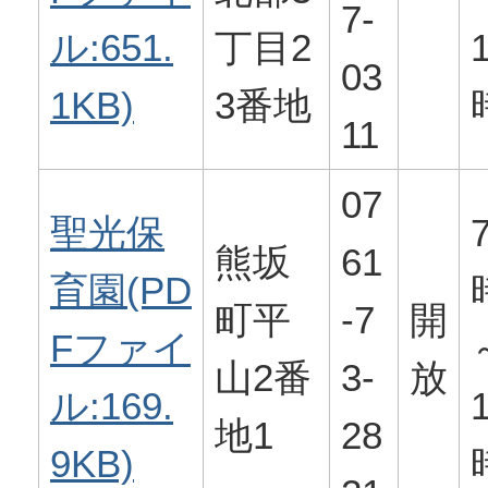
7-
ル:651.
丁目2
03
1KB)
3番地
11
07
聖光保
熊坂
61
育園(PD
町平
-7
開
Fファイ
山2番
3-
放
ル:169.
地1
28
9KB)