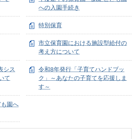
への入園手続き
特別保育
市立保育園における施設型給付の
考え方について
表シス
令和8年発行「子育てハンドブッ
いて
ク」～あなたの子育てを応援しま
す～
ども園へ