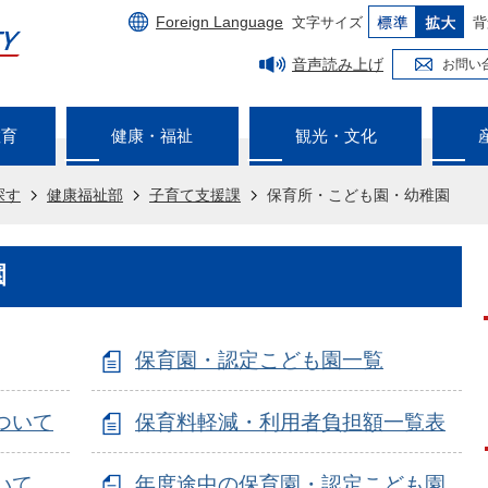
Foreign Language
文字サイズ
背
音声読み上げ
お問い
教育
健康・福祉
観光・文化
探す
健康福祉部
子育て支援課
保育所・こども園・幼稚園
園
保育園・認定こども園一覧
ついて
保育料軽減・利用者負担額一覧表
いて
年度途中の保育園・認定こども園