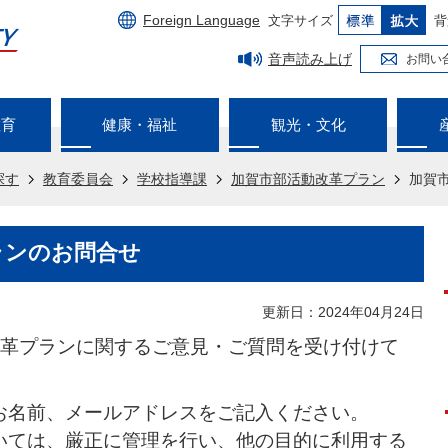
Foreign Language
文字サイズ
背
音声読み上げ
お問い
教育
健康・福祉
観光・文化
探す
教育委員会
学校指導課
加賀市部活動改革プラン
加賀
ランのお問合せ
更新日：2024年04月24日
革プランに関するご意見・ご質問を受け付けて
お名前、メールアドレスをご記入ください。
いては、厳正に管理を行い、他の目的に利用する