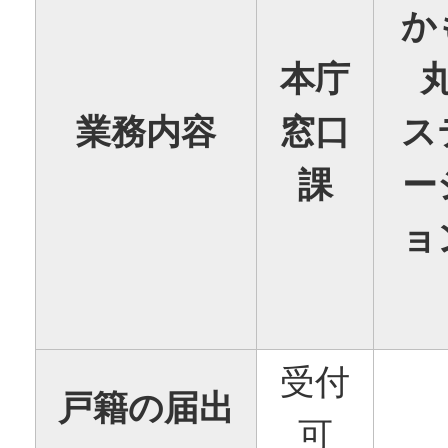
か
本庁
業務内容
窓口
ス
課
ー
ョ
受付
戸籍の届出
可