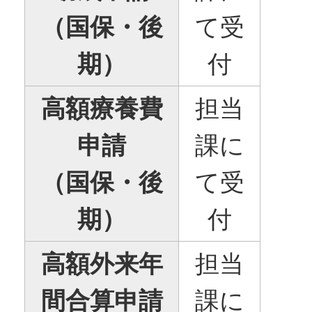
（国保・後
て受
期）
付
高額療養費
担当
申請
課に
（国保・後
て受
期）
付
高額外来年
担当
間合算申請
課に