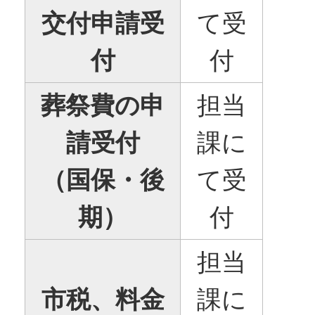
交付申請受
て受
付
付
葬祭費の申
担当
請受付
課に
（国保・後
て受
期）
付
担当
市税、料金
課に