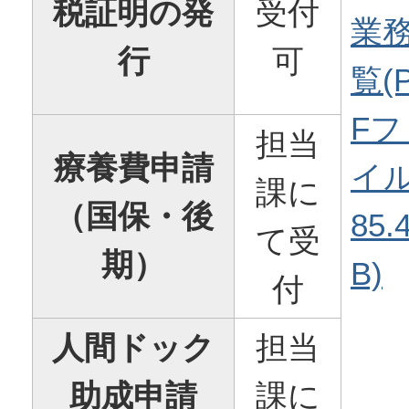
税証明の発
受付
業
行
可
覧(
Fフ
担当
療養費申請
イル
課に
（国保・後
85.
て受
期）
B)
付
人間ドック
担当
助成申請
課に