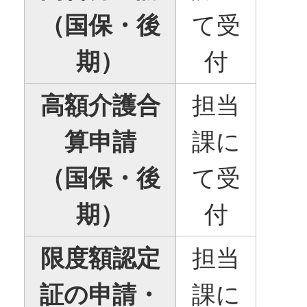
（国保・後
て受
期）
付
高額介護合
担当
算申請
課に
（国保・後
て受
期）
付
限度額認定
担当
証の申請・
課に