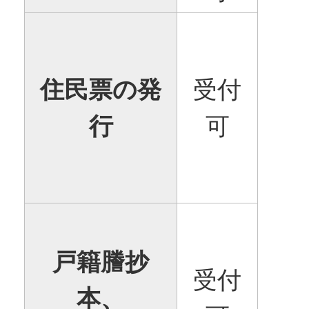
住民票の発
受付
行
可
戸籍謄抄
受付
本、