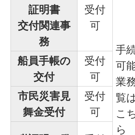
証明書
受付
交付関連事
可
務
手
船員手帳の
受付
可
交付
可
業
市民災害見
受付
覧
舞金受付
可
こ
ら