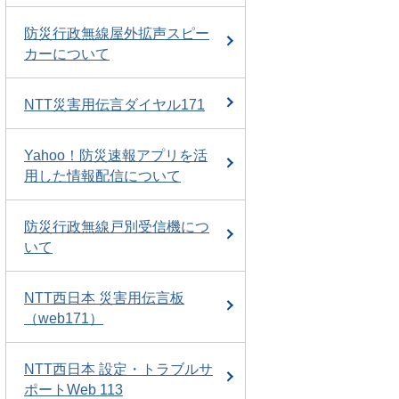
防災行政無線屋外拡声スピー
カーについて
NTT災害用伝言ダイヤル171
Yahoo！防災速報アプリを活
用した情報配信について
防災行政無線戸別受信機につ
いて
NTT西日本 災害用伝言板
（web171）
NTT西日本 設定・トラブルサ
ポートWeb 113