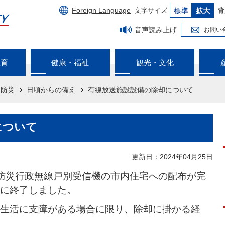
Foreign Language
文字サイズ
背
音声読み上げ
お問い
教育
健康・福祉
観光・文化
防災
日頃からの備え
有線放送施設設備の除却について
について
更新日：2024年04月25日
防災行政無線戸別受信機の市内住宅への配布が完
に終了しました。
生活に支障がある場合に限り、除却に掛かる経