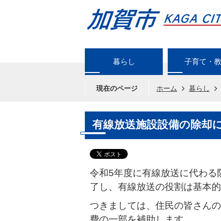
暮らし
子育て・
現在のページ
ホーム
暮らし
有線放送施設設備の除却
令和5年度に有線放送に代わる
了し、有線放送の役割は基本的
つきましては、住民の皆さんの
費の一部を補助します。