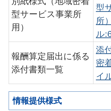
別紙様式（地域密着
型
型サービス事業所
所）
用）
ル:6
添
報酬算定届出に係る
密着
添付書類一覧
イル
情報提供様式