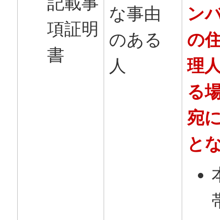
記載事
な事由
ン
項証明
のある
の
書
人
理
る
宛
と