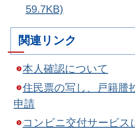
59.7KB)
関連リンク
本人確認について
住民票の写し、戸籍謄
申請
コンビニ交付サービス