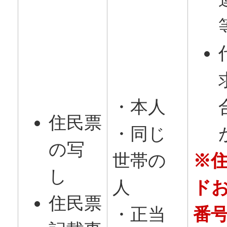
・本人
住民票
・同じ
の写
世帯の
※
し
人
ド
住民票
・正当
番