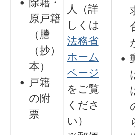
除籍・
人（詳
原戸籍
しくは
（謄
法務省
（抄）
ホーム
本）
ページ
戸籍
をご覧
の附
くださ
票
い）