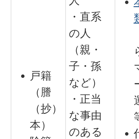
人
・直系
の人
（親・
子・孫
戸籍
など）
（謄
・正当
（抄）
な事由
本）
のある