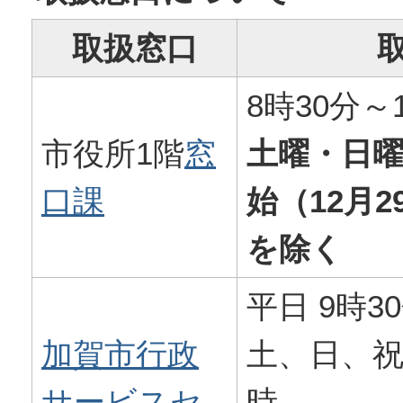
取扱窓口
8時30分～
市役所1階
窓
土曜・日
口課
始（12月2
を除く
平日 9時3
加賀市行政
土、日、祝日
サービスセ
時