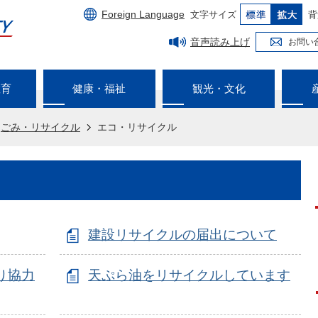
Foreign Language
文字サイズ
背
音声読み上げ
お問い
教育
健康・福祉
観光・文化
ごみ・リサイクル
エコ・リサイクル
建設リサイクルの届出について
り協力
天ぷら油をリサイクルしています