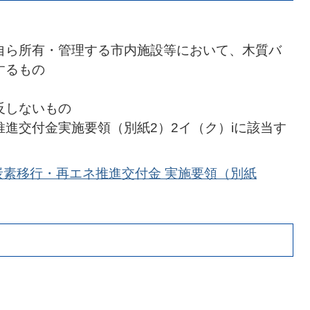
自ら所有・管理する市内施設等において、木質バ
するもの
反しないもの
進交付金実施要領（別紙2）2イ（ク）iに該当す
炭素移行・再エネ推進交付金 実施要領（別紙