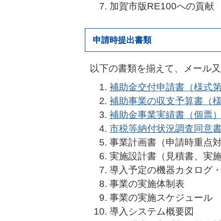
加賀市版RE100への貢献
申請時提出書類
以下の書類を揃えて、メール又
補助金交付申請書（様式第1号）
補助事業の収支予算書（様式第
補助金事業実績書（個票）(Wo
市税等納付状況調査同意書(Wo
事業計画書（申請時重点
実施設計書（見積書、実
導入予定の機器カタログ
事業の実施体制表
事業の実施スケジュール
導入システム概要図