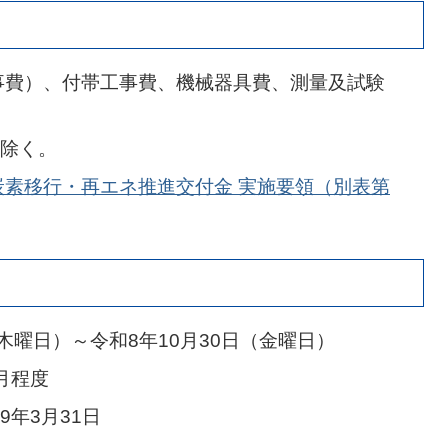
事費）、付帯工事費、機械器具費、測量及試験
除く。
炭素移行・再エネ推進交付金 実施要領（別表第
木曜日）～令和8年10月30日（金曜日）
月程度
年3月31日