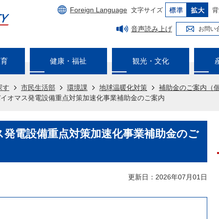
Foreign Language
文字サイズ
背
音声読み上げ
お問い
教育
健康・福祉
観光・文化
探す
市民生活部
環境課
地球温暖化対策
補助金のご案内（
バイオマス発電設備重点対策加速化事業補助金のご案内
ス発電設備重点対策加速化事業補助金のご
更新日：2026年07月01日