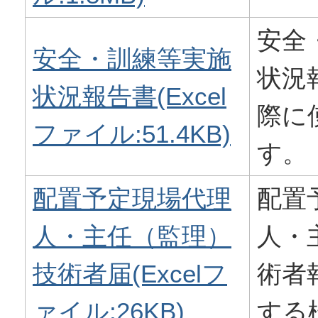
安全
安全・訓練等実施
状況
状況報告書(Excel
際に
ファイル:51.4KB)
す。
配置予定現場代理
配置
人・主任（監理）
人・
技術者届(Excelフ
術者
ァイル:26KB)
する