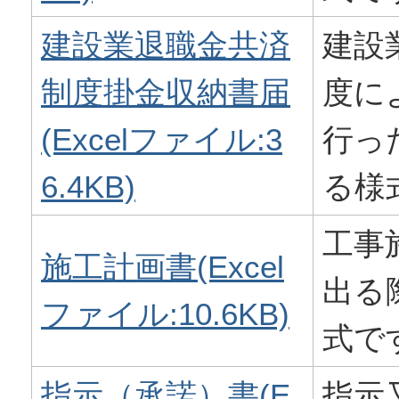
建設業退職金共済
建設
制度掛金収納書届
度に
(Excelファイル:3
行っ
6.4KB)
る様
工事
施工計画書(Excel
出る
ファイル:10.6KB)
式で
指示（承諾）書(E
指示