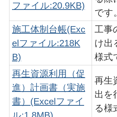
ファイル:20.9KB)
です
施工体制台帳(Exc
工事
elファイル:218K
け出
B)
様式
再生資源利用（促
再生
進）計画書（実施
出を
書）(Excelファイ
る様
ル:1.8MB)