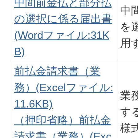
中間前金払と部分払
中
の選択に係る届出書
を
(Wordファイル:31K
用
B)
前払金請求書（業
務）(Excelファイル:
業
11.6KB)
す
（押印省略）前払金
様
請求書（業務）(Exc