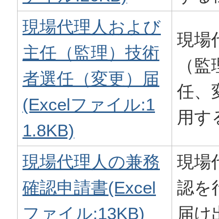
現場代理人および
現場
主任（監理）技術
（監
者選任（変更）届
任、
(Excelファイル:1
用す
1.8KB)
現場代理人の兼務
現場
確認申請書(Excel
認を
ファイル:13KB)
届け