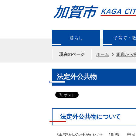
暮らし
子育て・
現在のページ
ホーム
組織から
法定外公共物
法定外公共物について
法定外公共物とは、道路、用