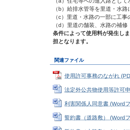
（a）住宅等への進入路として
（b）給排水管等を里道・水路
（c）里道・水路の一部に工事
（d）里道の舗装、水路の補修
条件によって使用料が発生しま
担となります。
関連ファイル
使用許可事務のながれ (PDF
法定外公共物使用等許可申請書 
利害関係人同意書 (Wordファ
誓約書（道路敷） (Wordファ