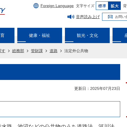
Foreign Language
文字サイズ
背
音声読み上げ
お問い
教育
健康・福祉
観光・文化
探す
総務部
管財課
道路
法定外公共物
更新日：2025年07月23日
排水路、池沼などの公共物のうち道路法、河川法