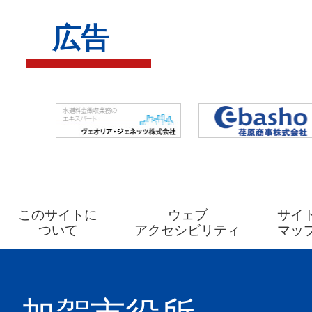
賀
広告
温
泉
駅・
大
聖
寺
駅）、
加
このサイトに
ウェブ
サイ
ついて
アクセシビリティ
マッ
賀
イ
ン