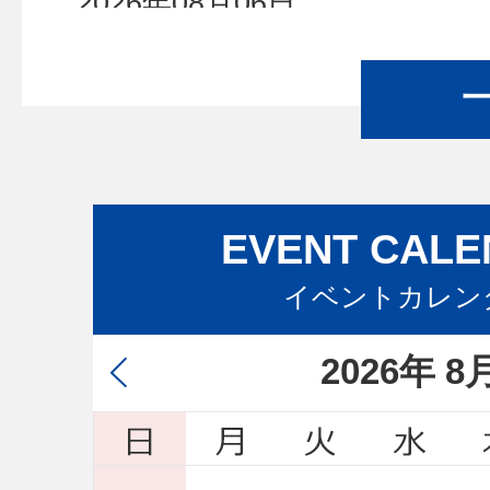
2026年08月06日
加賀市ビジョン策定委員会(第1
2026年08月05日
手足口病警報の解除について
2026年08月05日
EVENT CAL
【プレスリリース】令和8年度
イベントカレン
科学大臣表彰）受賞に伴う教
2026
年
8
2026年08月03日
令和8年度交際費執行状況