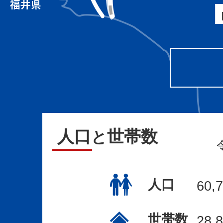
山
津
温
泉
（最
寄
り
は
人口
世帯数
と
動
橋
人口
60,
駅）、
山
世帯数
28,