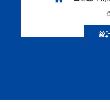
代
温
泉
と
統
山
中
温
泉
（最
寄
り
は
加