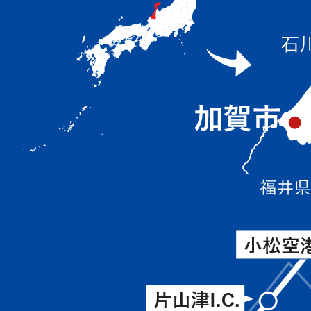
位
置
を
表
し
て
い
る
画
北
像、
側
石
か
川
ら
県