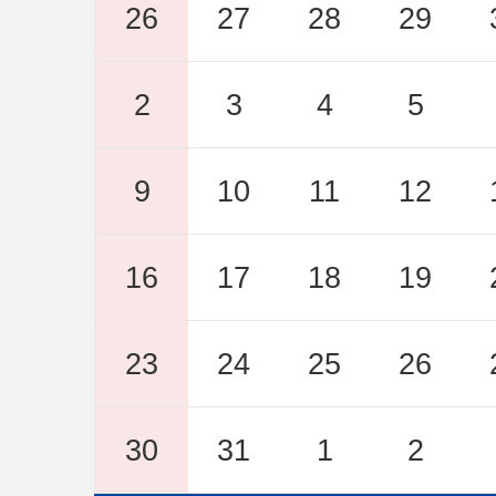
2026年08月02日
26
27
28
29
除雪機械の売払いについて
2
3
4
5
2026年08月02日
地域おこし協力隊【チャレン
9
10
11
12
ついて
2026年08月02日
16
17
18
19
加賀温泉駅前広場完成イベン
23
24
25
26
30
31
1
2