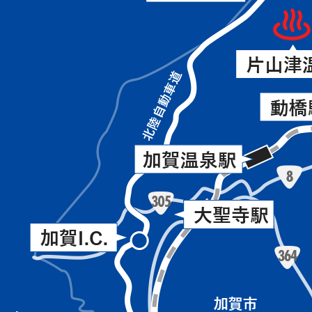
小
の
松
南
空
（海
港、
側）
片
に
山
位
津
置
イ
し
ン
て
タ
い
ー、
る。
片